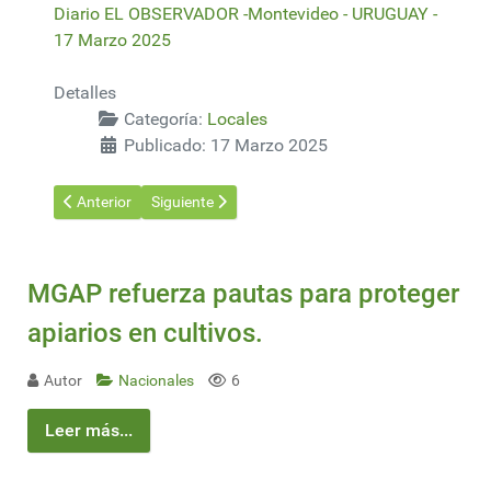
Diario EL OBSERVADOR -Montevideo - URUGUAY -
17 Marzo 2025
Detalles
Categoría:
Locales
Publicado: 17 Marzo 2025
Artículo anterior: Inglés para todos: una nueva generación de 
Artículo siguiente: UPM 2 impulsó el comercio en
Anterior
Siguiente
MGAP refuerza pautas para proteger
apiarios en cultivos.
Autor
Nacionales
6
Leer más...