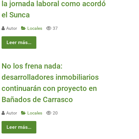
la jornada laboral como acordó
el Sunca
drá impactos socioambientales
na; propietarios del predio presentaron recurso contra resolución de Ambie
Autor
Locales
37
Leer más...
No los frena nada:
desarrolladores inmobiliarios
continuarán con proyecto en
Bañados de Carrasco
Autor
Locales
20
Leer más...