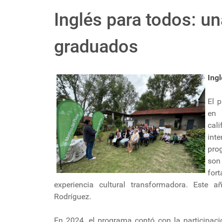
Inglés para todos: u
graduados
Ing
El 
en 
cal
int
pro
son
for
experiencia cultural transformadora. Este 
Rodríguez.
En 2024, el programa contó con la participaci