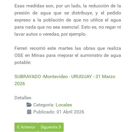
Esas medidas son, por un lado, la reducción de la
presión de agua que se distribuye, y el pedido
expreso a la población de que no utilice el agua
para nada que no sea esencial. Esto es, no regar ni
lavar autos o veredas, por ejemplo.
Ferreri recorrió este martes las obras que realiza
OSE en Minas para mejorar el suministro de agua
potable:
SUBRAYADO -Montevideo - URUGUAY - 31 Marzo
2026
Detalles
Categoría:
Locales
Publicado: 01 Abril 2026
Artículo anterior: Ursea busca equidad con las energías
Artículo siguiente: Ferreri anuncia inversiones mi
Anterior
Siguiente