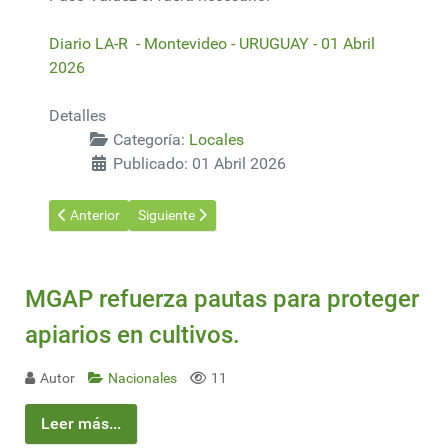
Diario LA-R - Montevideo - URUGUAY - 01 Abril
2026
Detalles
Categoría:
Locales
Publicado: 01 Abril 2026
Artículo anterior: Presidente de OSE dijo que las lluvias "han sid
Artículo siguiente: Estos son los nuevos precios d
Anterior
Siguiente
MGAP refuerza pautas para proteger
apiarios en cultivos.
Autor
Nacionales
11
Leer más...