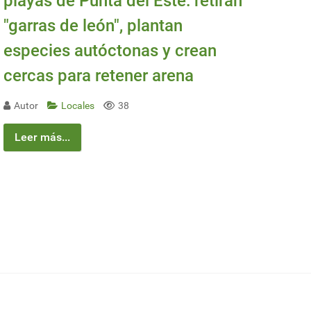
playas de Punta del Este: retiran
"garras de león", plantan
especies autóctonas y crean
cercas para retener arena
Autor
Locales
38
Leer más...
iduos
 gestión ambiental