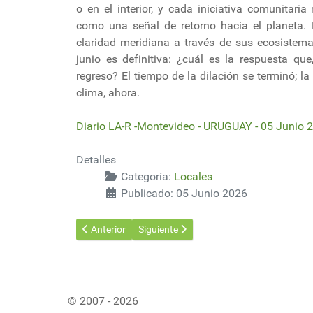
o en el interior, y cada iniciativa comunitaria
como una señal de retorno hacia el planeta.
claridad meridiana a través de sus ecosistema
junio es definitiva: ¿cuál es la respuesta qu
regreso? El tiempo de la dilación se terminó; la
clima, ahora.
Diario LA-R -Montevideo - URUGUAY - 05 Junio 
Detalles
Categoría:
Locales
Publicado: 05 Junio 2026
Artículo anterior: MEC e Intendencia de Montevideo pr
Artículo siguiente: Día Mundial del Medi
Anterior
Siguiente
© 2007 - 2026