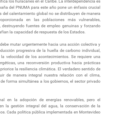
ifica los huracanes en el Caribe. La interdependencia es
mpaña del PNUMA para este año pone un énfasis crucial
ias del calentamiento global no se distribuyen de manera
roporcionada en las poblaciones más vulnerables,
s, destruyendo fuentes de empleo genuinas y forzando
afían la capacidad de respuesta de los Estados.
 debe mutar urgentemente hacia una acción colectiva y
ducción progresiva de la huella de carbono individual,
e la velocidad de los acontecimientos. Se requiere una
ergéticas, una reconversión productiva hacia prácticas
riorice la resiliencia climática. El verdadero sentido de
uir de manera integral nuestra relación con el clima,
e forma simultánea a los gobiernos, el sector privado
nal en la adopción de energías renovables, pero el
en la gestión integral del agua, la conservación de la
sgos. Cada política pública implementada en Montevideo