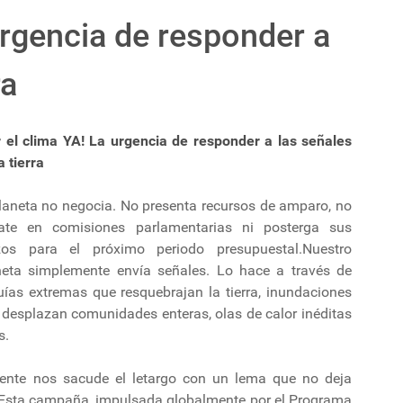
urgencia de responder a
ra
r el clima YA! La urgencia de responder a las señales
a tierra
planeta no negocia. No presenta recursos de amparo, no
ate en comisiones parlamentarias ni posterga sus
zos para el próximo periodo presupuestal.Nuestro
neta simplemente envía señales. Lo hace a través de
uías extremas que resquebrajan la tierra, inundaciones
 desplazan comunidades enteras, olas de calor inéditas
s.
ente nos sacude el letargo con un lema que no deja
!. Esta campaña, impulsada globalmente por el Programa