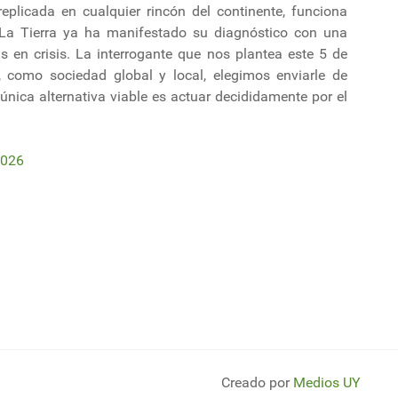
 replicada en cualquier rincón del continente, funciona
 La Tierra ya ha manifestado su diagnóstico con una
s en crisis. La interrogante que nos plantea este 5 de
e, como sociedad global y local, elegimos enviarle de
 única alternativa viable es actuar decididamente por el
2026
omueven cambio cultural en relación con el ambiente y la gestión de res
o Ambiente: 65 estaciones ANCAP certificadas consolidan una red líder en
Creado por
Medios UY