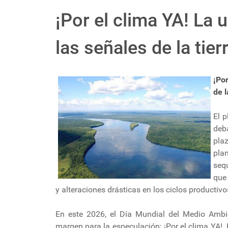
¡Por el clima YA! La 
las señales de la tier
¡Po
de l
El 
deb
pla
pla
seq
que
y alteraciones drásticas en los ciclos productivo
En este 2026, el Día Mundial del Medio Ambi
margen para la especulación: ¡Por el clima YA