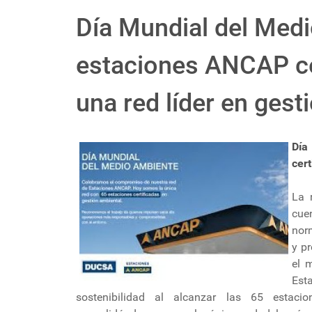
Día Mundial del Med
estaciones ANCAP ce
una red líder en gest
Día
cert
La 
cue
nor
y p
el 
Est
sostenibilidad al alcanzar las 65 estaci