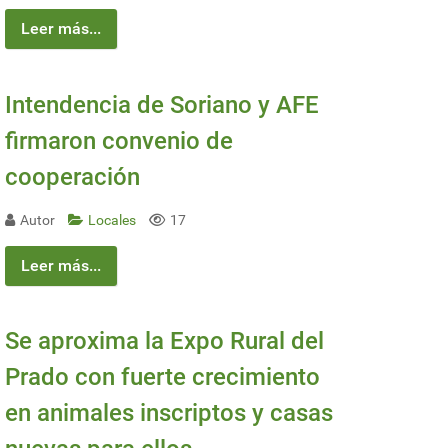
Leer más...
Intendencia de Soriano y AFE
firmaron convenio de
cooperación
Autor
Locales
17
Leer más...
Se aproxima la Expo Rural del
Prado con fuerte crecimiento
en animales inscriptos y casas
bientales y solicita reunión a Yamandú Orsi