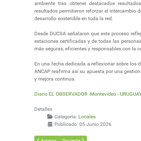
ambiente tras obtener destacados resultados
resultados permitieron reforzar el intercambio d
desarrollo sostenible en toda la red.
Desde DUCSA señalaron que este proceso reflej
estaciones certificadas y de todas las persona
más seguras, eficientes y responsables con la c
En una fecha dedicada a reflexionar sobre los d
ANCAP reafirma así su apuesta por una gestión
y mejora continua.
Diario EL OBSERVADOR -Montevideo - URUGUAY 
Detalles
Categoría:
Locales
Publicado: 05 Junio 2026
Artículo anterior: ¡Por el clima YA! La urgencia de resp
Artículo siguiente: Polémica por nuevo 
Anterior
Siguiente