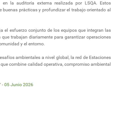
 en la auditoría externa realizada por LSQA. Estos
e buenas prácticas y profundizar el trabajo orientado al
a el esfuerzo conjunto de los equipos que integran las
s que trabajan diariamente para garantizar operaciones
omunidad y el entorno.
esafíos ambientales a nivel global, la red de Estaciones
 que combine calidad operativa, compromiso ambiental
- 05 Junio 2026
onder a las señales de la tierra
aeropuerto en Rocha: organización pide cambiar ubicación por razones am