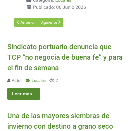
Categoría:
Locales
Publicado: 06 Junio 2026
Artículo anterior: Día mundial del Ambiente: ministro Ortuño en
Artículo siguiente: Ministerio de Ambiente reafirm
Anterior
Siguiente
Sindicato portuario denuncia que
TCP “no negocia de buena fe” y para
el fin de semana
Autor
Locales
2
Leer más...
Una de las mayores siembras de
invierno con destino a grano seco