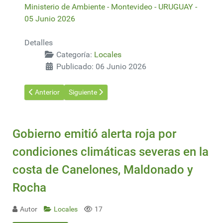
Ministerio de Ambiente - Montevideo - URUGUAY -
05 Junio 2026
Detalles
Categoría:
Locales
Publicado: 06 Junio 2026
Artículo anterior: “Somos un país de brazos abiertos y constru
Artículo siguiente: El MIEM impulsa una transforma
Anterior
Siguiente
Gobierno emitió alerta roja por
condiciones climáticas severas en la
costa de Canelones, Maldonado y
Rocha
Autor
Locales
17