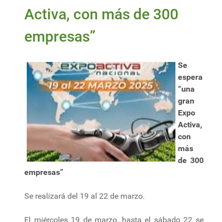
Activa, con más de 300
empresas”
Se
espera
“una
gran
Expo
Activa,
con
más
de 300
empresas”
Se realizará del 19 al 22 de marzo.
El miércoles 19 de marzo, hasta el sábado 22 se