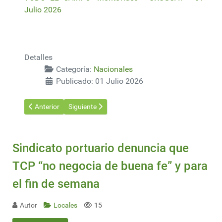
Julio 2026
Detalles
Categoría:
Nacionales
Publicado: 01 Julio 2026
Artículo anterior: Artigas Rivero, 50 años produciendo maní y el
Artículo siguiente: Palinología en Uruguay: la cien
Anterior
Siguiente
Sindicato portuario denuncia que
TCP “no negocia de buena fe” y para
el fin de semana
Autor
Locales
15