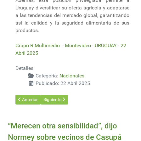
Además, esta posición privilegiada permite a
Uruguay diversificar su oferta agrícola y adaptarse
a las tendencias del mercado global, garantizando
así la calidad y la seguridad alimentaria de sus
productos.
Grupo R Multimedio - Montevideo - URUGUAY - 22
Abril 2025
Detalles
Categoría:
Nacionales
Publicado: 22 Abril 2025
Artículo anterior: El engramillamiento del campo genera pérdid
Artículo siguiente: Plaga. “Las loras se están comie
Anterior
Siguiente
“Merecen otra sensibilidad”, dijo
Normey sobre vecinos de Casupá