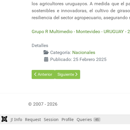
los agricultores uruguayos. A medida que el p
sostenibles e innovadoras, el cultivo de giras
resiliencia del sector agropecuario, asegurando s
Grupo R Multimedio - Montevideo - URUGUAY - 
Detalles
Categoría:
Nacionales
Publicado: 25 Febrero 2025
Artículo anterior: Finaliza plazo de inscripciones pa
Artículo siguiente: Curso del Plan Agrop
Anterior
Siguiente
© 2007 - 2026
J! Info
Request
Session
Profile
Queries
45