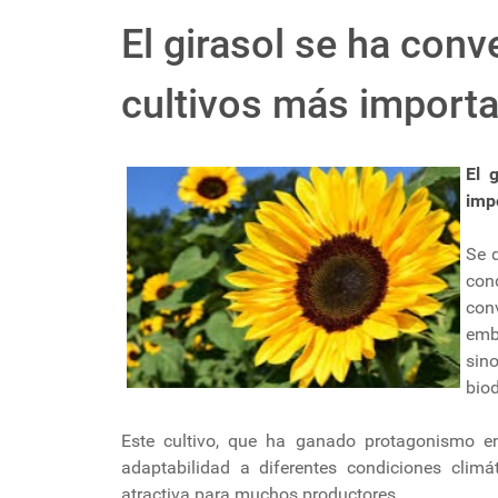
El girasol se ha conv
cultivos más import
El 
imp
Se d
con
con
emb
sin
biod
Este cultivo, que ha ganado protagonismo en
adaptabilidad a diferentes condiciones climá
atractiva para muchos productores.