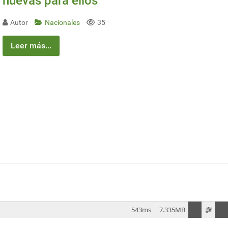
nuevas para ellos
Autor
Nacionales
35
Leer más...
543ms
7.335MB