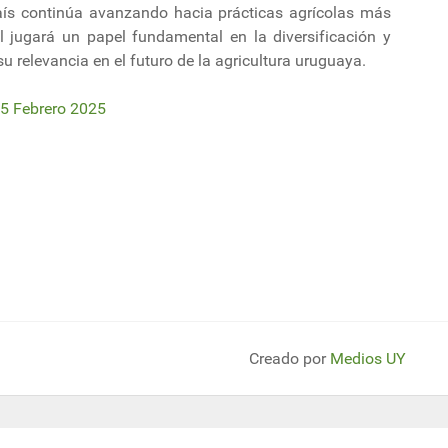
aís continúa avanzando hacia prácticas agrícolas más
ol jugará un papel fundamental en la diversificación y
u relevancia en el futuro de la agricultura uruguaya.
25 Febrero 2025
ra Tecnólogo en Sistemas Integrados de Producción Agropecuaria.
ecuario sobre manejo de pasturas cultivadas
Creado por
Medios UY