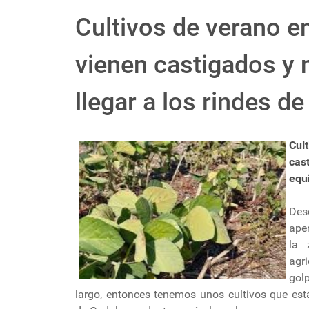
Cultivos de verano e
vienen castigados y 
llegar a los rindes de
Cul
cast
equi
Des
apen
la 
agr
gol
largo, entonces tenemos unos cultivos que está