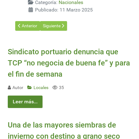
Categoría:
Nacionales
Publicado: 11 Marzo 2025
Artículo anterior: Expoactiva 2025: Educación, Tecnología y Me
Artículo siguiente: Detalle de los valores de los ins
Anterior
Siguiente
Sindicato portuario denuncia que
TCP “no negocia de buena fe” y para
el fin de semana
Autor
Locales
35
Leer más...
Una de las mayores siembras de
invierno con destino a grano seco