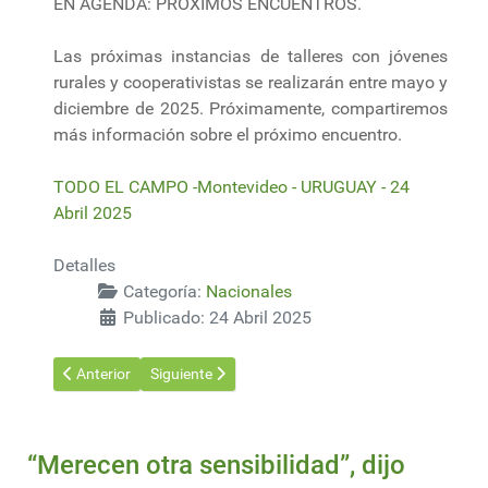
EN AGENDA: PRÓXIMOS ENCUENTROS.
Las próximas instancias de talleres con jóvenes
rurales y cooperativistas se realizarán entre mayo y
diciembre de 2025. Próximamente, compartiremos
más información sobre el próximo encuentro.
TODO EL CAMPO -Montevideo - URUGUAY - 24
Abril 2025
Detalles
Categoría:
Nacionales
Publicado: 24 Abril 2025
Artículo anterior: Colonia, Soriano y Canelones en los primeros l
Artículo siguiente: El USDA estimó una cosecha ce
Anterior
Siguiente
“Merecen otra sensibilidad”, dijo