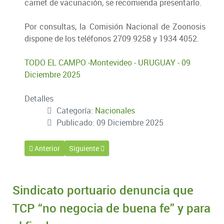
carnet de vacunación, se recomienda presentarlo.
Por consultas, la Comisión Nacional de Zoonosis
dispone de los teléfonos 2709 9258 y 1934 4052.
TODO EL CAMPO -Montevideo - URUGUAY - 09
Diciembre 2025
Detalles
Categoría:
Nacionales
Publicado: 09 Diciembre 2025
Artículo anterior: Empresa francesa analiza instalar planta d
Artículo siguiente: INIA presentará el Plan Estrat
Anterior
Siguiente
Sindicato portuario denuncia que
TCP “no negocia de buena fe” y para