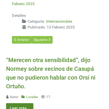
Febrero 2025
Detalles
Categoría:
Internacionales
Publicado: 13 Febrero 2025
Artículo anterior: Australia pone a pastar 1.700 ovejas entre pa
Artículo siguiente: Apicultores europeos cuestiona
Anterior
Siguiente
“Merecen otra sensibilidad”, dijo
Normey sobre vecinos de Casupá
que no pudieron hablar con Orsi ni
Ortuño.
Autor
Locales
17
Leer más...