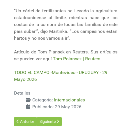
“Un cártel de fertilizantes ha llevado la agricultura
estadounidense al límite, mientras hace que los
costos de la compra de todas las familias de este
país suban”, dijo Martinka. “Los campesinos están
hartos y no nos vamos a ir”.
Artículo de Tom Plansek en Reuters. Sus artículos
se pueden ver aquí
Tom Polansek | Reuters
TODO EL CAMPO -Montevideo - URUGUAY - 29
Mayo 2026
Detalles
Categoría:
Internacionales
Publicado: 29 May 2026
Artículo anterior: La orina humana, recurso oculto para fertilizar
Artículo siguiente: Algas modificadas genéticament
Anterior
Siguiente