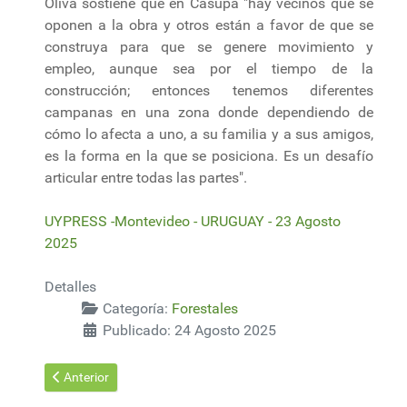
Oliva sostiene que en Casupá "hay vecinos que se
oponen a la obra y otros están a favor de que se
construya para que se genere movimiento y
empleo, aunque sea por el tiempo de la
construcción; entonces tenemos diferentes
campanas en una zona donde dependiendo de
cómo lo afecta a uno, a su familia y a sus amigos,
es la forma en la que se posiciona. Es un desafío
articular entre todas las partes".
UYPRESS -Montevideo - URUGUAY - 23 Agosto
2025
Detalles
Categoría:
Forestales
Publicado: 24 Agosto 2025
Artículo anterior: De la IA a los cambios demográficos: líderes 
Anterior