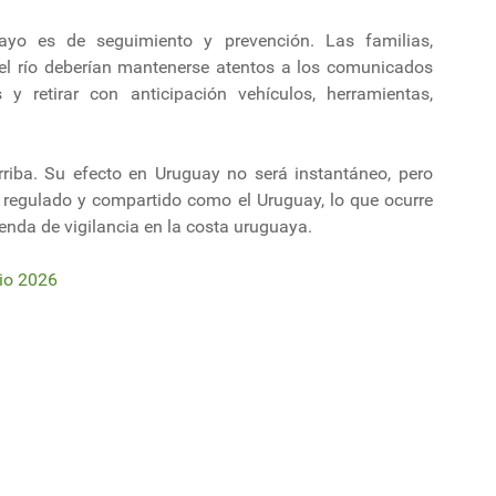
uayo es de seguimiento y prevención. Las familias,
el río deberían mantenerse atentos a los comunicados
 y retirar con anticipación vehículos, herramientas,
riba. Su efecto en Uruguay no será instantáneo, pero
o regulado y compartido como el Uruguay, lo que ocurre
enda de vigilancia en la costa uruguaya.
io 2026
 más largo de América Latina que permitirá "ganar espacio" sobre el mar
vé el inicio de la producción de celulosa para 2030