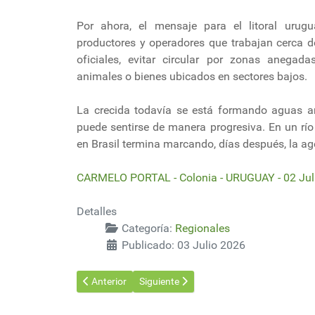
Por ahora, el mensaje para el litoral urug
productores y operadores que trabajan cerca d
oficiales, evitar circular por zonas anegadas
animales o bienes ubicados en sectores bajos.
La crecida todavía se está formando aguas ar
puede sentirse de manera progresiva. En un rí
en Brasil termina marcando, días después, la ag
CARMELO PORTAL - Colonia - URUGUAY - 02 Jul
Detalles
Categoría:
Regionales
Publicado: 03 Julio 2026
Artículo anterior: Arrancó la construcción del puente
Artículo siguiente: Paraguay: Paracel pre
Anterior
Siguiente