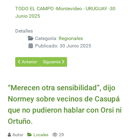
TODO EL CAMPO -Montevideo - URUGUAY -30
Junio 2025
Detalles
Categoría:
Regionales
Publicado: 30 Junio 2025
Artículo anterior: El programa para la disminución de agroquím
Artículo siguiente: Brasil nos metió los molinos de 
Anterior
Siguiente
“Merecen otra sensibilidad”, dijo
Normey sobre vecinos de Casupá
que no pudieron hablar con Orsi ni
Ortuño.
Autor
Locales
29