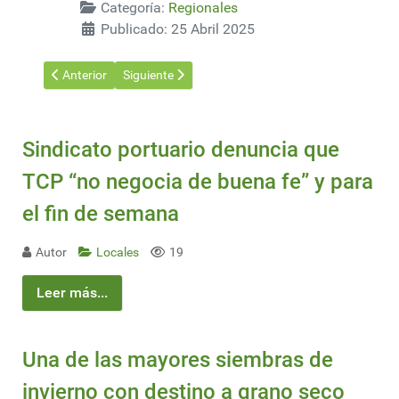
Categoría:
Regionales
Publicado: 25 Abril 2025
Artículo anterior: Se transfirió mineral de hierro brasileño a 
Artículo siguiente: El grupo forestal UPM ganó 14
Anterior
Siguiente
Sindicato portuario denuncia que
TCP “no negocia de buena fe” y para
el fin de semana
Autor
Locales
19
Leer más...
Una de las mayores siembras de
invierno con destino a grano seco