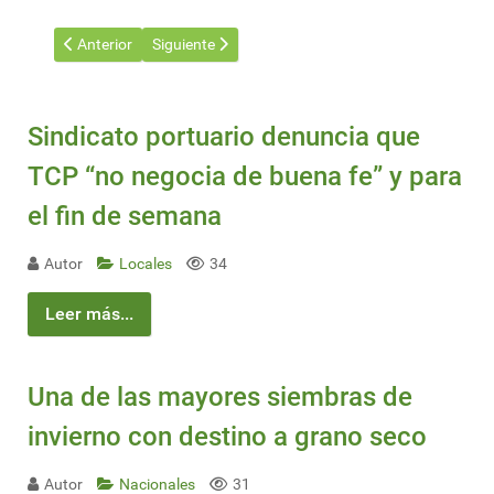
Artículo anterior: Paraguay y Argentina retoman su comisión té
Artículo siguiente: Brasil: En marzo abren licitaci
Anterior
Siguiente
Sindicato portuario denuncia que
TCP “no negocia de buena fe” y para
el fin de semana
Autor
Locales
34
Leer más...
Una de las mayores siembras de
invierno con destino a grano seco
Autor
Nacionales
31