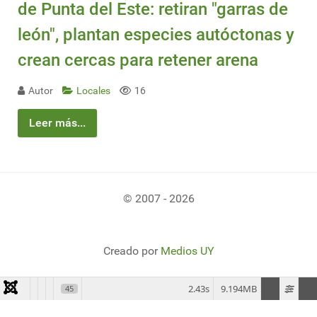
de Punta del Este: retiran "garras de
león", plantan especies autóctonas y
crean cercas para retener arena
Autor
Locales
16
Leer más...
© 2007 - 2026
Creado por
Medios UY
2.43s
9.194MB
45