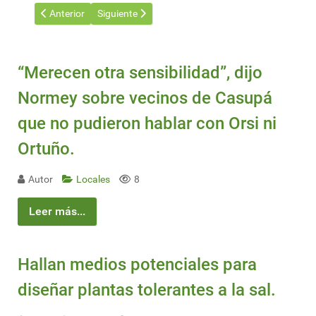
Artículo anterior: Argentina con récord ambiental: CampoLimpio 
Artículo siguiente: Nueva conexión Buenos Aires-
Anterior
Siguiente
“Merecen otra sensibilidad”, dijo
Normey sobre vecinos de Casupá
que no pudieron hablar con Orsi ni
Ortuño.
Autor
Locales
8
Leer más...
Hallan medios potenciales para
diseñar plantas tolerantes a la sal.