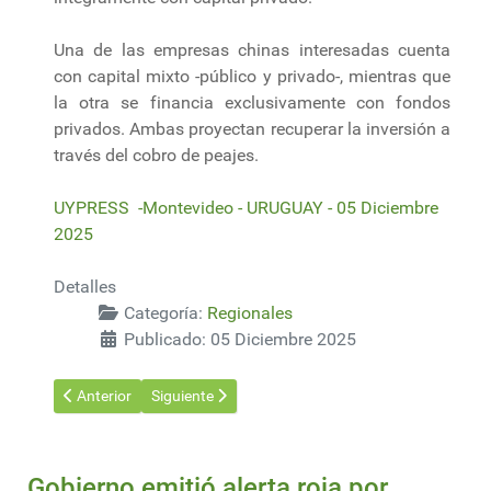
Una de las empresas chinas interesadas cuenta
con capital mixto -público y privado-, mientras que
la otra se financia exclusivamente con fondos
privados. Ambas proyectan recuperar la inversión a
través del cobro de peajes.
UYPRESS -Montevideo - URUGUAY - 05 Diciembre
2025
Detalles
Categoría:
Regionales
Publicado: 05 Diciembre 2025
Artículo anterior: Argentina destaca la postergación del reglam
Artículo siguiente: De las raíces al dosel del bosque
Anterior
Siguiente
Gobierno emitió alerta roja por