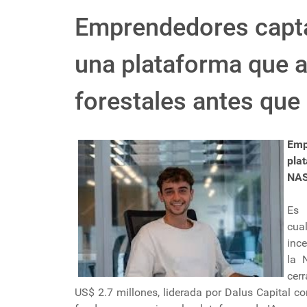
Emprendedores capta
una plataforma que a
forestales antes que
Emp
pla
NAS
Es 
cua
inc
la 
cer
US$ 2.7 millones, liderada por Dalus Capital co