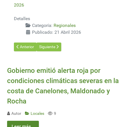
2026
Detalles
Categoría:
Regionales
Publicado: 21 Abril 2026
Artículo anterior: Corrientes -La planta de celulosa fluff de AR
Artículo siguiente: JOTEFA 2026 abrió un espacio d
Anterior
Siguiente
Gobierno emitió alerta roja por
condiciones climáticas severas en la
costa de Canelones, Maldonado y
Rocha
Autor
Locales
9
Leer más...