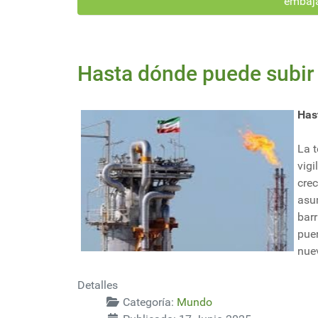
embaja
Hasta dónde puede subir e
Has
La t
vig
crec
asu
barr
pue
nuev
Detalles
Categoría:
Mundo