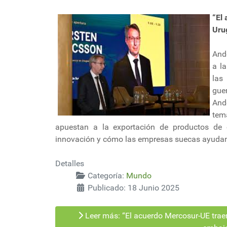
“El
Uru
And
a la
las
gue
And
tem
apuestan a la exportación de productos de c
innovación y cómo las empresas suecas ayudan 
Detalles
Categoría:
Mundo
Publicado: 18 Junio 2025
Leer más: “El acuerdo Mercosur-UE trae