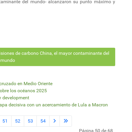
taminante del mundo- alcanzaron su punto máximo y
siones de carbono China, el mayor contaminante del
mundo
 cruzado en Medio Oriente
sobre los océanos 2025
ty development
apa decisiva con un acercamiento de Lula a Macron
51
52
53
54
Página 50 de 68