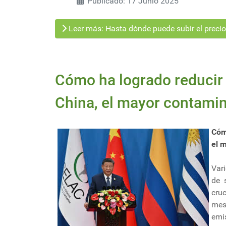
Publicado: 17 Junio 2025
Leer más: Hasta dónde puede subir el precio 
Cómo ha logrado reducir
China, el mayor contami
Cóm
el 
Var
de 
cru
mes
emi