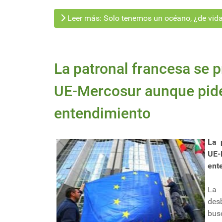
Leer más: Solo tenemos un océano, ¿de vida
La patronal francesa se 
UE-Mercosur aunque pide
entendimiento
La 
UE
ent
La 
des
bus