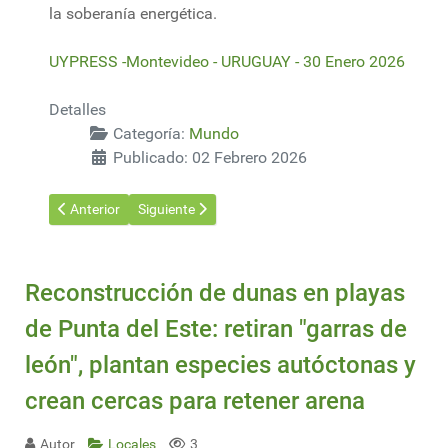
la soberanía energética.
UYPRESS -Montevideo - URUGUAY - 30 Enero 2026
Detalles
Categoría:
Mundo
Publicado: 02 Febrero 2026
Artículo anterior: China tomará "las medidas necesarias" luego
Artículo siguiente: Japón reinicia la planta nucl
Anterior
Siguiente
Reconstrucción de dunas en playas
de Punta del Este: retiran "garras de
león", plantan especies autóctonas y
crean cercas para retener arena
Autor
Locales
3