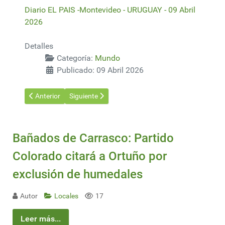
Diario EL PAIS -Montevideo - URUGUAY - 09 Abril
2026
Detalles
Categoría:
Mundo
Publicado: 09 Abril 2026
Artículo anterior: China logra llevar agua al norte del país a trav
Artículo siguiente: El precio del petróleo se desplo
Anterior
Siguiente
Bañados de Carrasco: Partido
Colorado citará a Ortuño por
exclusión de humedales
Autor
Locales
17
Leer más...