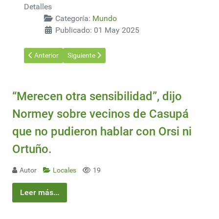
Detalles
Categoría:
Mundo
Publicado: 01 May 2025
Artículo anterior: Deforestación representa creciente amenaza 
Artículo siguiente: Apagón en España hace pensar 
Anterior
Siguiente
“Merecen otra sensibilidad”, dijo
Normey sobre vecinos de Casupá
que no pudieron hablar con Orsi ni
Ortuño.
Autor
Locales
19
Leer más...