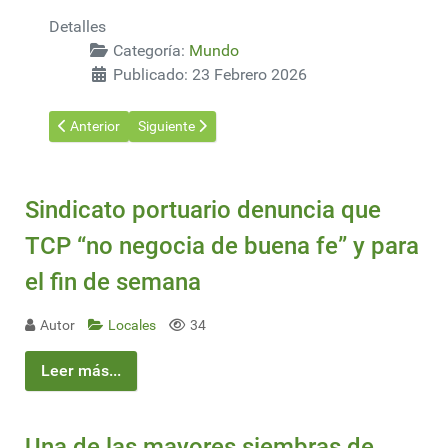
Detalles
Categoría:
Mundo
Publicado: 23 Febrero 2026
Artículo anterior: ¿La solución a la crisis energética está en el so
Artículo siguiente: Industria forestal de Ecuador g
Anterior
Siguiente
Sindicato portuario denuncia que
TCP “no negocia de buena fe” y para
el fin de semana
Autor
Locales
34
Leer más...
Una de las mayores siembras de