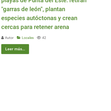
playas de Punta del Este: retiran
"garras de león", plantan
especies autóctonas y crean
cercas para retener arena
Autor
Locales
42
Leer más...