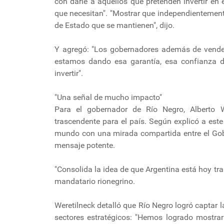
con darle a aquellos que pretenden invertir en e
que necesitan". "Mostrar que independientemen
de Estado que se mantienen", dijo.
Y agregó: "Los gobernadores además de vender
estamos dando esa garantía, esa confianza de
invertir".
"Una señal de mucho impacto"
Para el gobernador de Río Negro, Alberto W
trascendente para el país. Según explicó a este 
mundo con una mirada compartida entre el Gobie
mensaje potente.
"Consolida la idea de que Argentina está hoy t
mandatario rionegrino.
Weretilneck detalló que Río Negro logró captar 
sectores estratégicos: "Hemos logrado mostra