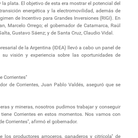
 y la plata. El objetivo de esta era mostrar el potencial del
transición energética y la electromovilidad, además de
égimen de Incentivo para Grandes Inversiones (RIGI). En
an, Marcelo Orrego; el gobernador de Catamarca, Raúl
e Salta, Gustavo Sáenz; y de Santa Cruz, Claudio Vidal.
presarial de la Argentina (IDEA) llevó a cabo un panel de
 su visión y experiencia sobre las oportunidades de
 Corrientes"
dor de Corrientes, Juan Pablo Valdés, aseguró que se
oleras y mineras, nosotros pudimos trabajar y conseguir
e tiene Corrientes en estos momentos. Nos vamos con
e Corrientes", afirmó el gobernador.
de los productores arroceros, ganaderos y citrícola" de