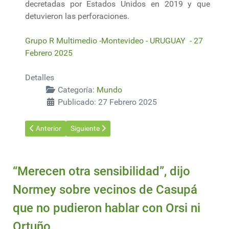
decretadas por Estados Unidos en 2019 y que
detuvieron las perforaciones.
Grupo R Multimedio -Montevideo - URUGUAY - 27
Febrero 2025
Detalles
Categoría:
Mundo
Publicado: 27 Febrero 2025
Artículo anterior: "Un momento histórico": Bolivia producirá por 
Artículo siguiente: El 99% de la población de Chile 
Anterior
Siguiente
“Merecen otra sensibilidad”, dijo
Normey sobre vecinos de Casupá
que no pudieron hablar con Orsi ni
Ortuño.