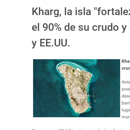
Kharg, la isla "fortal
el 90% de su crudo y 
y EE.UU.
Khar
crud
Ante
pos
dese
barr
lug
mun