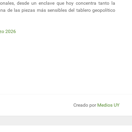
ionales, desde un enclave que hoy concentra tanto la
na de las piezas más sensibles del tablero geopolítico
rzo 2026
uerdo de consultas sobre minerales críticos y tierras raras
 de Panamá podría duplicarse mientras el Estrecho de Ormuz siga en medio 
Creado por
Medios UY