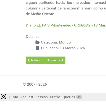
siguen partiendo hacia los mercados internac
columna vertebral de la economía iraní como u
de Medio Oriente.
Diario EL PAIS -Montevideo - URUGUAY - 13 Ma
Detalles
Categoría:
Mundo
Publicado: 13 Marzo 2026
Artículo anterior: Chile y Estados Unidos firman un ac
Artículo siguiente: El tráfico del Canal
Anterior
Siguiente
© 2007 - 2026
J! Info
Request
Session
Profile
Queries
45