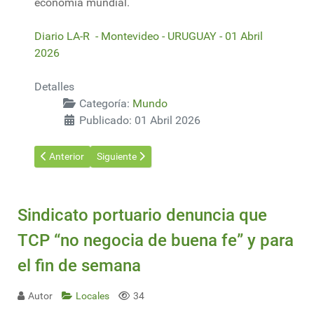
economía mundial.
Diario LA-R - Montevideo - URUGUAY - 01 Abril
2026
Detalles
Categoría:
Mundo
Publicado: 01 Abril 2026
Artículo anterior: Los altos precios de petróleo y gas, más allá 
Artículo siguiente: El Mercosur terminó de aprobar
Anterior
Siguiente
Sindicato portuario denuncia que
TCP “no negocia de buena fe” y para
el fin de semana
Autor
Locales
34