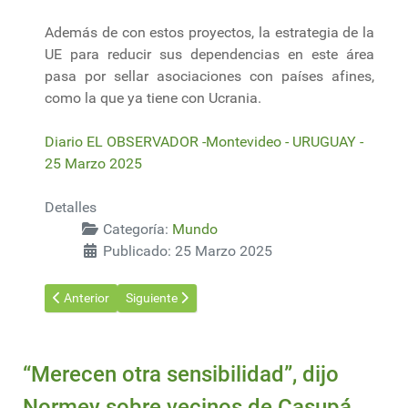
Además de con estos proyectos, la estrategia de la
UE para reducir sus dependencias en este área
pasa por sellar asociaciones con países afines,
como la que ya tiene con Ucrania.
Diario EL OBSERVADOR -Montevideo - URUGUAY -
25 Marzo 2025
Detalles
Categoría:
Mundo
Publicado: 25 Marzo 2025
Artículo anterior: Trump impondrá 25% de aranceles a países q
Artículo siguiente: Helicópteros combaten incendio
Anterior
Siguiente
“Merecen otra sensibilidad”, dijo
Normey sobre vecinos de Casupá