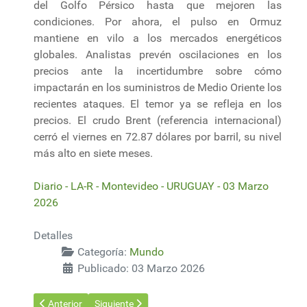
del Golfo Pérsico hasta que mejoren las
condiciones. Por ahora, el pulso en Ormuz
mantiene en vilo a los mercados energéticos
globales. Analistas prevén oscilaciones en los
precios ante la incertidumbre sobre cómo
impactarán en los suministros de Medio Oriente los
recientes ataques. El temor ya se refleja en los
precios. El crudo Brent (referencia internacional)
cerró el viernes en 72.87 dólares por barril, su nivel
más alto en siete meses.
Diario - LA-R - Montevideo - URUGUAY - 03 Marzo
2026
Detalles
Categoría:
Mundo
Publicado: 03 Marzo 2026
Artículo anterior: Situación en el estrecho de Ormuz y los prec
Artículo siguiente: El petróleo y el gas se disparan
Anterior
Siguiente