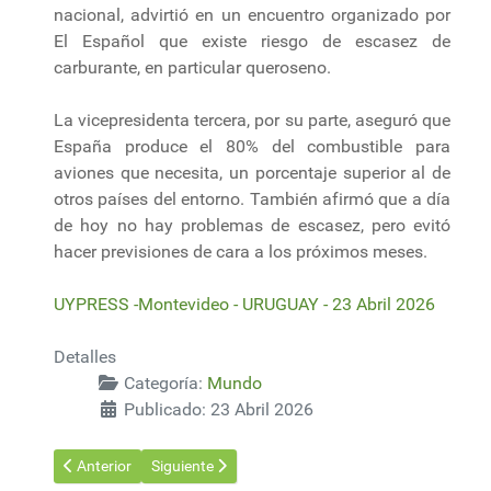
nacional, advirtió en un encuentro organizado por
El Español que existe riesgo de escasez de
carburante, en particular queroseno.
La vicepresidenta tercera, por su parte, aseguró que
España produce el 80% del combustible para
aviones que necesita, un porcentaje superior al de
otros países del entorno. También afirmó que a día
de hoy no hay problemas de escasez, pero evitó
hacer previsiones de cara a los próximos meses.
UYPRESS -Montevideo - URUGUAY - 23 Abril 2026
Detalles
Categoría:
Mundo
Publicado: 23 Abril 2026
Artículo anterior: El bloqueo de Ormuz reordena las rutas en
Artículo siguiente: Mercosur negocia las cuotas a 
Anterior
Siguiente