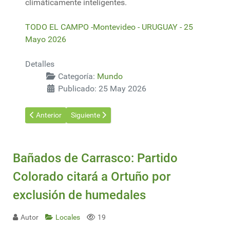
climáticamente inteligentes.
TODO EL CAMPO -Montevideo - URUGUAY - 25
Mayo 2026
Detalles
Categoría:
Mundo
Publicado: 25 May 2026
Artículo anterior: Japón estaría dispuesto a negociar un acuerd
Artículo siguiente: China puso en marcha el mayor
Anterior
Siguiente
Bañados de Carrasco: Partido
Colorado citará a Ortuño por
exclusión de humedales
Autor
Locales
19