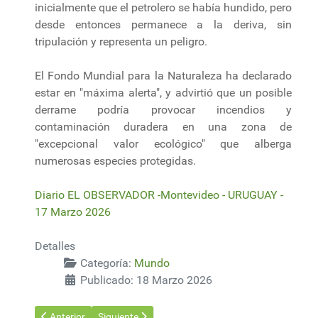
inicialmente que el petrolero se había hundido, pero
desde entonces permanece a la deriva, sin
tripulación y representa un peligro.
El Fondo Mundial para la Naturaleza ha declarado
estar en "máxima alerta", y advirtió que un posible
derrame podría provocar incendios y
contaminación duradera en una zona de
"excepcional valor ecológico" que alberga
numerosas especies protegidas.
Diario EL OBSERVADOR -Montevideo - URUGUAY -
17 Marzo 2026
Detalles
Categoría:
Mundo
Publicado: 18 Marzo 2026
Artículo anterior: Irán ataca la mayor planta de gas en Qatar 
Artículo siguiente: Tensión por el estrecho de Ormu
Anterior
Siguiente