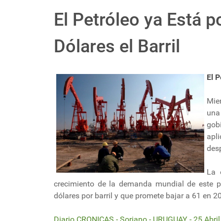
El Petróleo ya Está p
Dólares el Barril
El P
Mie
una 
gob
apl
desp
La 
crecimiento de la demanda mundial de este p
dólares por barril y que promete bajar a 61 en 
Diario CRONICAS - Soriano - URUGUAY - 25 Abri