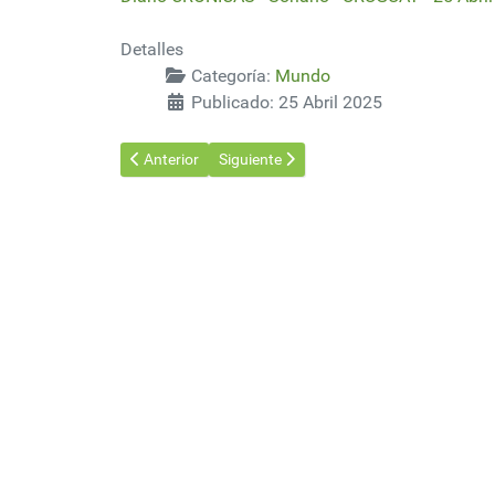
Detalles
Categoría:
Mundo
Publicado: 25 Abril 2025
Artículo anterior: Apagón en España hace pensar en la
Artículo siguiente: Europa flexibiliza su 
Anterior
Siguiente