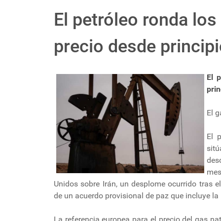
El petróleo ronda los
precio desde princip
El 
pri
El g
El 
sitú
des
mes
Unidos sobre Irán, un desplome ocurrido tras e
de un acuerdo provisional de paz que incluye la
La referencia europea para el precio del gas na