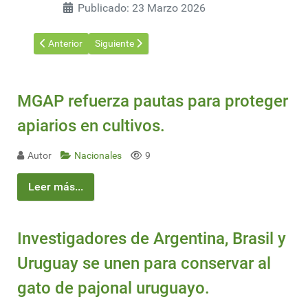
Publicado: 23 Marzo 2026
Artículo anterior: Acuerdo Mercosur-UE: Qué cambia desde el 1
Artículo siguiente: Expertos cuestionan la necesid
Anterior
Siguiente
MGAP refuerza pautas para proteger
apiarios en cultivos.
Autor
Nacionales
9
Leer más...
Investigadores de Argentina, Brasil y
Uruguay se unen para conservar al
gato de pajonal uruguayo.