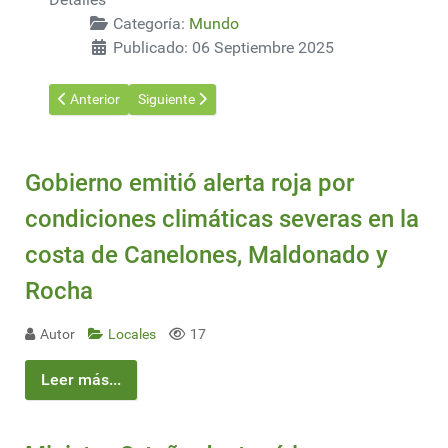
Categoría:
Mundo
Publicado: 06 Septiembre 2025
Artículo anterior: Why UPM’s sustainable Uruguayan operations
Artículo siguiente: OPEP+ aumenta el riesgo de ca
Anterior
Siguiente
Gobierno emitió alerta roja por
condiciones climáticas severas en la
costa de Canelones, Maldonado y
Rocha
Autor
Locales
17
Leer más...