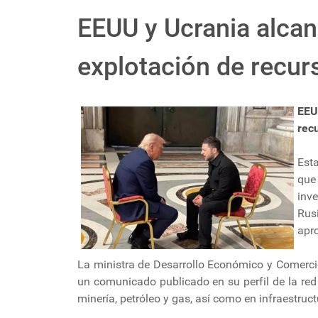
EEUU y Ucrania alca
explotación de recur
EEU
rec
Est
que
inv
Rus
apr
La ministra de Desarrollo Económico y Comercio
un comunicado publicado en su perfil de la red
minería, petróleo y gas, así como en infraestruc