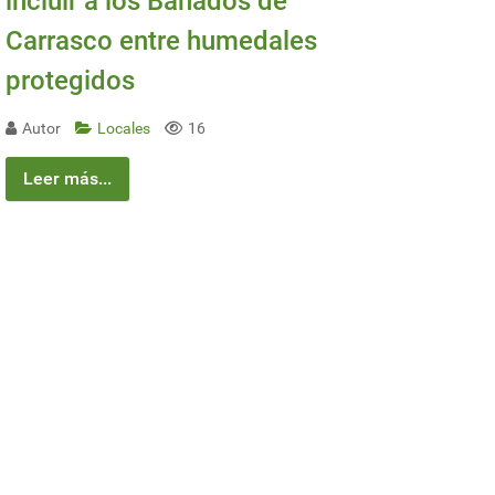
incluir a los Bañados de
Carrasco entre humedales
protegidos
Autor
Locales
16
Leer más...