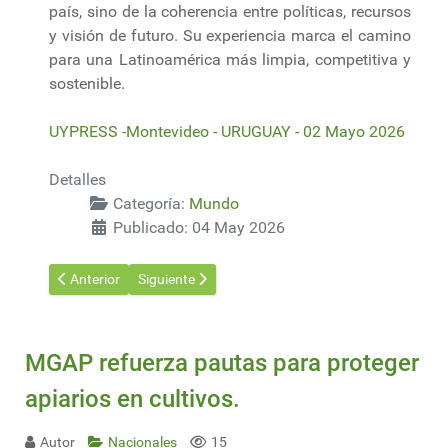
país, sino de la coherencia entre políticas, recursos
y visión de futuro. Su experiencia marca el camino
para una Latinoamérica más limpia, competitiva y
sostenible.
UYPRESS -Montevideo - URUGUAY - 02 Mayo 2026
Detalles
Categoría:
Mundo
Publicado: 04 May 2026
Artículo anterior: UPM again among the leading companies in t
Artículo siguiente: La práctica de integración "Eco
Anterior
Siguiente
MGAP refuerza pautas para proteger
apiarios en cultivos.
Autor
Nacionales
15