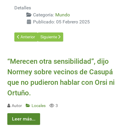
Detalles
Categoría:
Mundo
Publicado: 05 Febrero 2025
Artículo anterior: UPM contributed to new houses for 48 familie
Artículo siguiente: Estados Unidos acuerda con Pa
Anterior
Siguiente
“Merecen otra sensibilidad”, dijo
Normey sobre vecinos de Casupá
que no pudieron hablar con Orsi ni
Ortuño.
Autor
Locales
3
Leer más...