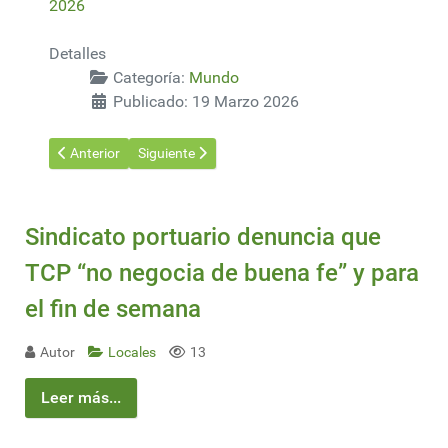
2026
Detalles
Categoría:
Mundo
Publicado: 19 Marzo 2026
Artículo anterior: Si EE.UU. es el principal productor mundial de
Artículo siguiente: La globalización se enfrenta a s
Anterior
Siguiente
Sindicato portuario denuncia que
TCP “no negocia de buena fe” y para
el fin de semana
Autor
Locales
13
Leer más...