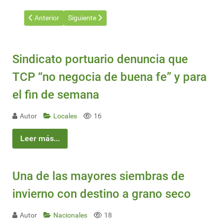
Artículo anterior: Nuevo puerto en Soriano
Artículo siguiente: No se entregaron a Cardama lo
Anterior
Siguiente
Sindicato portuario denuncia que
TCP “no negocia de buena fe” y para
el fin de semana
Autor
Locales
16
Leer más...
Una de las mayores siembras de
invierno con destino a grano seco
Autor
Nacionales
18